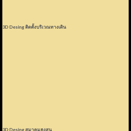
3D Desing ติดตั้งบริเวณทางเดิน
3D Desing สมาคมฮงสุน