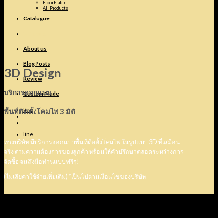
Floor+Table
All Products
Catalogue
3D design
About us
Blog Posts
3D Design
Review
บริการออกแบบ
Custom Made
line
พื้นที่ติดตั้งโคมไฟ
3 มิติ
line
ทางบริษัท มีบริการออกแบบพื้นที่ติดตั้งโคมไฟ ในรูปแบบ 3D ที่เสมือน
จริง ตามความต้องการของลูกค้า
พร้อมให้คำปรึกษาตลอดระหว่างการ
จัดซื้อ จนถึงมือท่านแบบฟรีๆ!
(ไม่เสียค่าใช้จ่ายเพิ่มเติม) *เป็นไปตามเงื่อนไขของบริษัท
view more