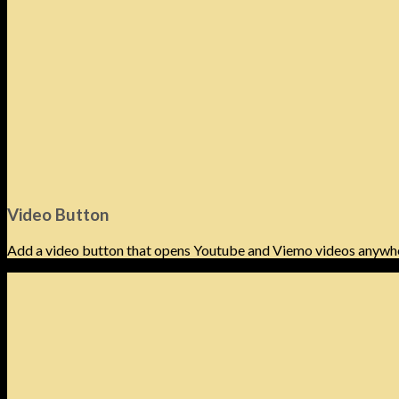
Video Button
Add a video button that opens Youtube and Viemo videos anywh