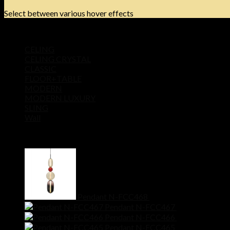
Select between various hover effects
Product categories
CELING
CELING CRYSTAL
CLASSIC
FLOOR+TABLE
MODERN
MODERN LUXURY
SLING
Wall
Products
Pendant N-FCC468
฿
11,500
Pendant N-FCC467
฿
11,500
Pendant N-FCC466
฿
9,900
Pendant N-FCC465
฿
8,500