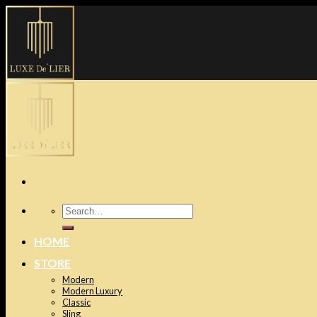
Skip
to
content
Search
for:
HOME
STORE
Modern
Modern Luxury
Classic
Sling