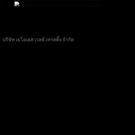
Pendant N-FCC464
฿
7,900
Line@
CONTACT
บริษัท เอโอเอส เวลธ์ เทรดดิ้ง จำกัด
89/72 หมู่บ้านวิสต้าปาร์ค แจ้งวัฒนะ หมู่ที่ 3 ตำบลบางตลาด อำ
โทร 0982276889