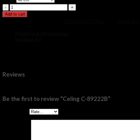
through
Celing
฿29,900
C-
Add to cart
89222B
SKU:
clc-89222B
Category:
CELING CRYSTAL
Tags:
โคมระย้า
,
quantity
Additional information
Reviews (0)
ขนาด
80 cm, 100 cm, 120 cm
Reviews
There are no reviews yet.
Be the first to review “Celing C-89222B”
Your rating
*