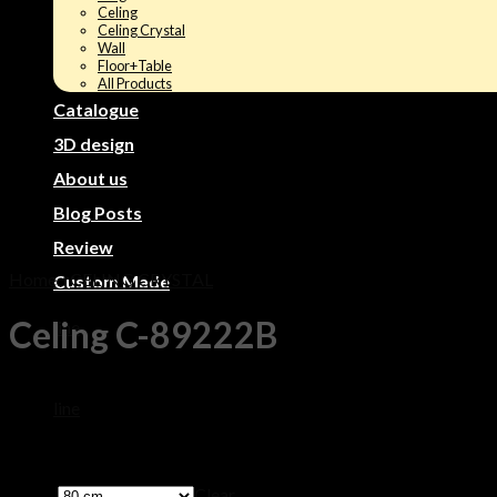
Celing
Celing Crystal
Wall
Floor+Table
All Products
Catalogue
3D design
About us
Blog Posts
Review
Home
/
CELING CRYSTAL
Custom Made
Celing C-89222B
line
line
Price
฿
18,900
–
฿
29,900
range:
฿18,900
ขนาด
Clear