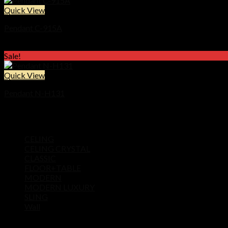
through
Quick View
฿22,900
Pendant C-915A
Price
฿
14,900
–
฿
21,900
range:
Sale!
฿14,900
through
Quick View
฿21,900
Pendant N-H131
Original
Current
฿
21,500
฿
9,900
price
price
Product categories
was:
is:
CELING
฿21,500.
฿9,900.
CELING CRYSTAL
CLASSIC
FLOOR+TABLE
MODERN
MODERN LUXURY
SLING
Wall
Products