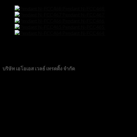
Pendant N-FCC468
฿
11,500
Pendant N-FCC467
฿
11,500
Pendant N-FCC466
฿
9,900
Pendant N-FCC465
฿
8,500
Pendant N-FCC464
฿
7,900
Line@
CONTACT
บริษัท เอโอเอส เวลธ์ เทรดดิ้ง จำกัด
89/72 หมู่บ้านวิสต้าปาร์ค แจ้งวัฒนะ หมู่ที่ 3 ตำบลบางตลาด อำ
โทร 0982276889