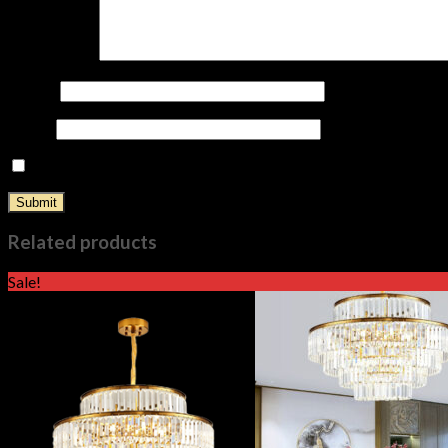
Your review
*
Name
*
Email
*
Save my name, email, and website in this browser for the nex
Related products
Sale!