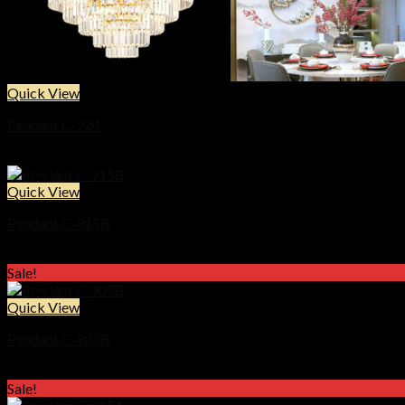
Quick View
Pendant C-924
Price
฿
9,900
–
฿
21,900
range:
฿9,900
Quick View
through
Pendant C-915B
฿21,900
Price
฿
19,900
–
฿
22,900
range:
Sale!
฿19,900
through
Quick View
฿22,900
Pendant C-903B
Price
฿
18,900
–
฿
22,900
range:
Sale!
฿18,900