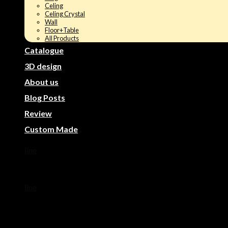
Celing
Celing Crystal
Wall
Floor+Table
All Products
Catalogue
3D design
About us
Blog Posts
Review
Custom Made
line
line