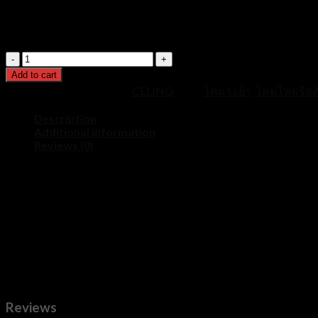
หลอดไฟ : แถบไฟ LED 3 สี
สี : ทอง
Celing
N-
Add to cart
034G
SKU:
cln-034G
Category:
CELING
Tags:
โคมระย้า
,
โคมไฟคริสต
quantity
Description
Additional information
Reviews (0)
ขนาด : L100 W70cm
วัสดุ : อลูมิเนียม + เหล็ก + ซิลิกาเจล
หลอดไฟ : แถบไฟ LED 3 สี
สี : ทอง
ขนาด
45 cm, 60 cm, 80 cm
Reviews