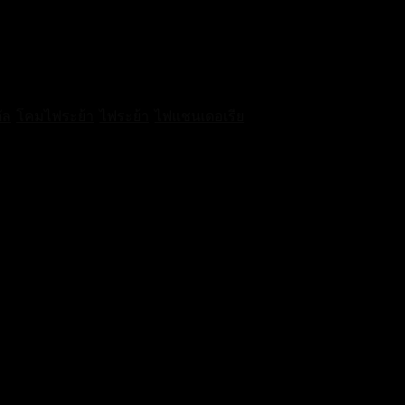
ัล
,
โคมไฟระย้า
,
ไฟระย้า
,
ไฟแชนเดอเรีย