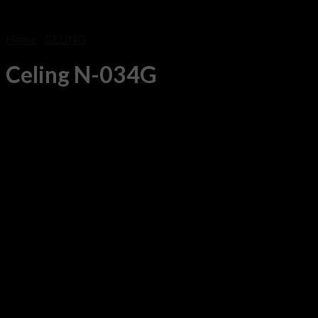
Home
/
CELING
Celing N-034G
Original
Current
฿
20,500
฿
11,000
price
price
was:
is:
ขนาด : L100 W70cm
฿20,500.
฿11,000.
วัสดุ : อลูมิเนียม + เหล็ก + ซิลิกาเจล