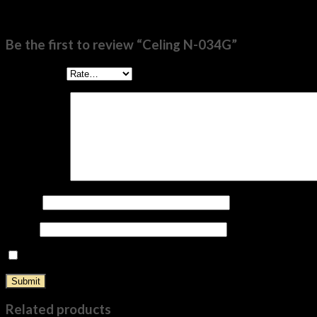
There are no reviews yet.
Be the first to review “Celing N-034G”
Your rating
*
Your review
*
Name
*
Email
*
Save my name, email, and website in this browser for the nex
Related products