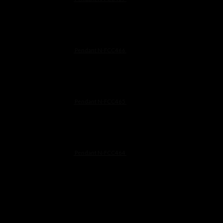
Pendant N-FCC466
฿
9,900
Pendant N-FCC465
฿
8,500
Pendant N-FCC464
฿
7,900
Line@