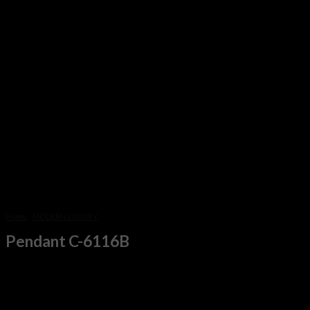
Home
/
MODERN LUXURY
Pendant C-6116B