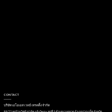
CONTACT
บริษัท เอโอเอส เวลธ์ เทรดดิ้ง จำกัด
89/72 หมู่บ้านวิสต้าปาร์ค แจ้งวัฒนะ หมู่ที่ 3 ตำบลบางตลาด อำเภอปากเกร็ด จังหวัด