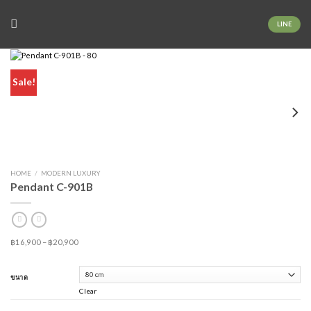
Skip
to
LINE
content
Sale!
HOME
/
MODERN LUXURY
Pendant C-901B
Price
฿
16,900
–
฿
20,900
range:
฿16,900
ขนาด
through
Clear
฿20,900