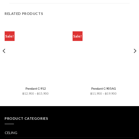
RELATED PRODUCTS
Sale!
Sale!
Pendant C-912
Pendant C-905AG
Price
Price
฿
12,900
–
฿
15,900
฿
11,900
–
฿
19,900
range:
range:
฿12,900
฿11,900
through
through
฿15,900
฿19,900
PRODUCT CATEGORIES
CELING