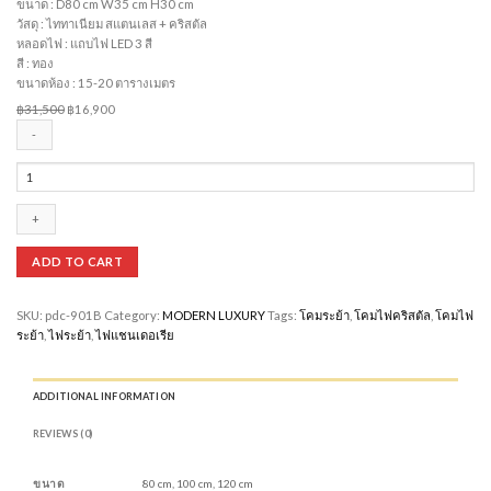
ขนาด : D80 cm W35 cm H30 cm
วัสดุ : ไททาเนียม สแตนเลส + คริสตัล
หลอดไฟ : แถบไฟ LED 3 สี
สี : ทอง
ขนาดห้อง : 15-20 ตารางเมตร
Original
Current
฿
31,500
฿
16,900
price
price
was:
is:
฿31,500.
฿16,900.
Pendant
C-
901B
quantity
ADD TO CART
SKU:
pdc-901B
Category:
MODERN LUXURY
Tags:
โคมระย้า
,
โคมไฟคริสตัล
,
โคมไฟ
ระย้า
,
ไฟระย้า
,
ไฟแชนเดอเรีย
ADDITIONAL INFORMATION
REVIEWS (0)
ขนาด
80 cm, 100 cm, 120 cm