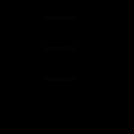
Pendant N-FCC466
฿
9,900
Pendant N-FCC465
฿
8,500
Pendant N-FCC464
฿
7,900
Line@