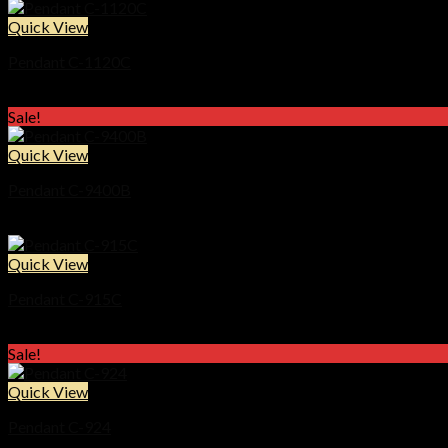
Quick View
Pendant C-1120C
Original
Current
฿
24,900
฿
15,900
price
price
Sale!
was:
is:
฿24,900.
฿15,900.
Quick View
Pendant C-9400B
Price
฿
20,900
–
฿
24,900
range:
฿20,900
Quick View
through
Pendant C-915C
฿24,900
Price
฿
21,900
–
฿
31,500
range:
Sale!
฿21,900
through
Quick View
฿31,500
Pendant C-924