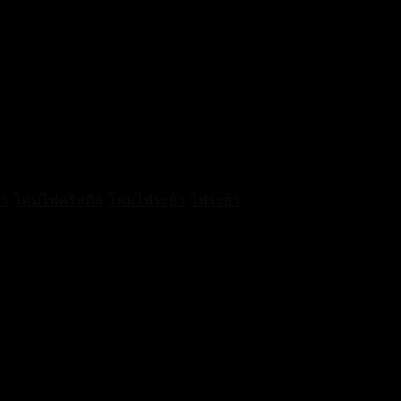
้า
,
โคมไฟคริสตัล
,
โคมไฟระย้า
,
ไฟระย้า