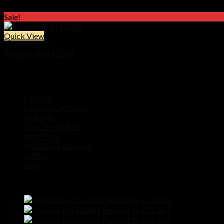
Price
฿
9,900
–
฿
21,900
range:
Sale!
฿9,900
through
Quick View
฿21,900
Pendant N-N512AB
Price
฿
9,900
–
฿
16,900
range:
Product categories
฿9,900
CELING
through
CELING CRYSTAL
฿16,900
CLASSIC
FLOOR+TABLE
MODERN
MODERN LUXURY
SLING
Wall
Products
Pendant N-FCC468
฿
11,500
Pendant N-FCC467
฿
11,500
Pendant N-FCC466
฿
9,900