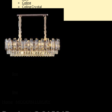
Celing
Celing Crystal
Wall
Floor+Table
All Products
Catalogue
3D design
About us
Blog Posts
Review
Custom Made
line
line
Home
/
MODERN LUXURY