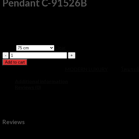
Pendant C-91526B
Price
฿
17,900
–
฿
20,900
range:
฿17,900
ขนาด
Clear
through
Pendant
฿20,900
C-
Add to cart
91526B
SKU:
pdc-91526B
Category:
MODERN LUXURY
Tags:
โคมระย
quantity
Additional information
Reviews (0)
ขนาด
75 cm, 100 cm
Reviews
There are no reviews yet.