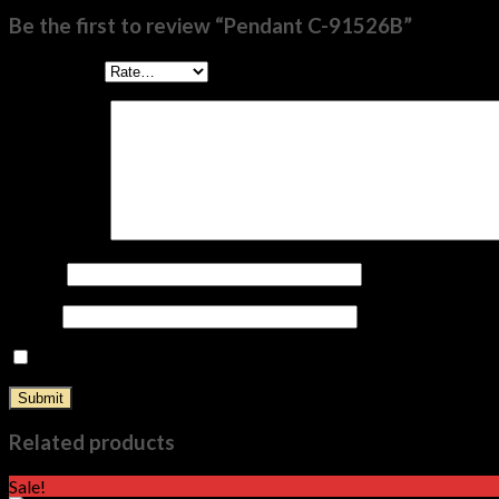
Be the first to review “Pendant C-91526B”
Your rating
*
Your review
*
Name
*
Email
*
Save my name, email, and website in this browser for the nex
Related products
Sale!