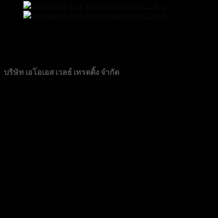
Pendant N-FCC465
฿
8,500
Pendant N-FCC464
฿
7,900
Line@
CONTACT
บริษัท เอโอเอส เวลธ์ เทรดดิ้ง จำกัด
89/72 หมู่บ้านวิสต้าปาร์ค แจ้งวัฒนะ หมู่ที่ 3 ตำบลบางตลาด อำ
โทร 0982276889