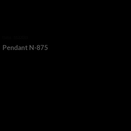
Home
/
MODERN
Pendant N-875
Original
Current
฿
21,500
฿
11,900
price
price
was:
is:
ขนาด : D60 H80 cm