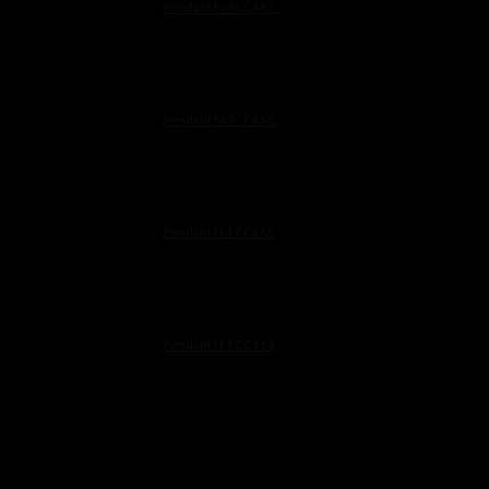
Pendant N-FCC467
฿
11,500
Pendant N-FCC466
฿
9,900
Pendant N-FCC465
฿
8,500
Pendant N-FCC464
฿
7,900
Line@