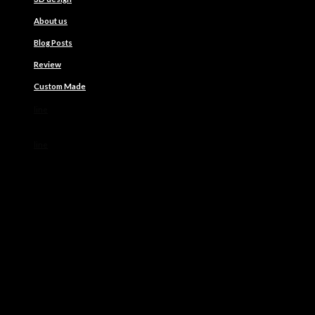
About us
Blog Posts
Review
Custom Made
line
line