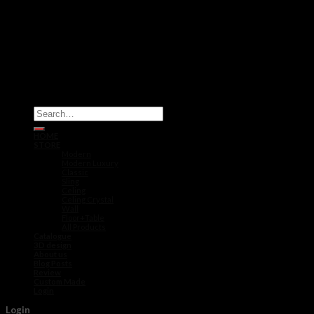
Search
for:
HOME
STORE
Modern
Modern Luxury
Classic
Sling
Celing
Celing Crystal
Wall
Floor+Table
All Products
Catalogue
3D design
About us
Blog Posts
Review
Custom Made
Login
Login