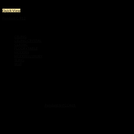
Quick View
Pendant C-912
Price
฿
12,900
–
฿
15,900
range:
Product categories
฿12,900
CELING
through
CELING CRYSTAL
฿15,900
CLASSIC
FLOOR+TABLE
MODERN
MODERN LUXURY
SLING
Wall
Products
Pendant N-FCC468
฿
11,500