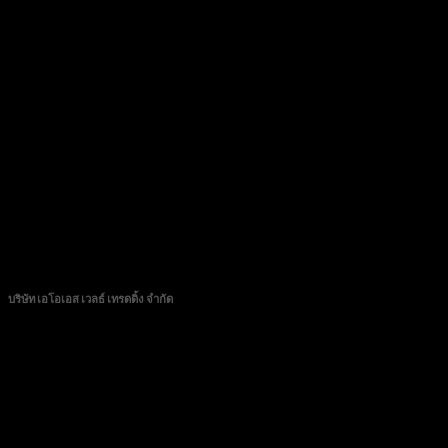
CONTACT
บริษัท เอโอเอส เวลธ์ เทรดดิ้ง จำกัด
89/72 หมู่บ้านวิสต้าปาร์ค แจ้งวัฒนะ หมู่ที่ 3 ตำบลบางตลาด อำเภอปากเกร็ด จังหวัดนนทบุรี
11120
โทร 0982276889