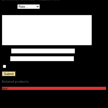
Your rating
*
Your review
*
Name
*
Email
*
Save my name, email, and website in this browser for the next time I comment.
Related products
Sale!