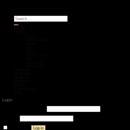
Search
for:
HOME
STORE
Modern
Modern Luxury
Classic
Sling
Celing
Celing Crystal
Wall
Floor+Table
All Products
Catalogue
3D design
About us
Blog Posts
Review
Custom Made
Login
Login
Username or email address
*
Password
*
Log in
Remember me