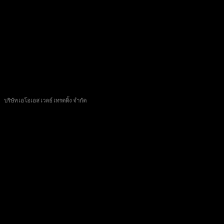
CONTACT
บริษัท เอโอเอส เวลธ์ เทรดดิ้ง จำกัด
89/72 หมู่บ้านวิสต้าปาร์ค แจ้งวัฒนะ หมู่ที่ 3 ตำบลบางตลาด อำเภอปากเกร็ด จังหวัดนนทบุรี
11120
โทร 0982276889