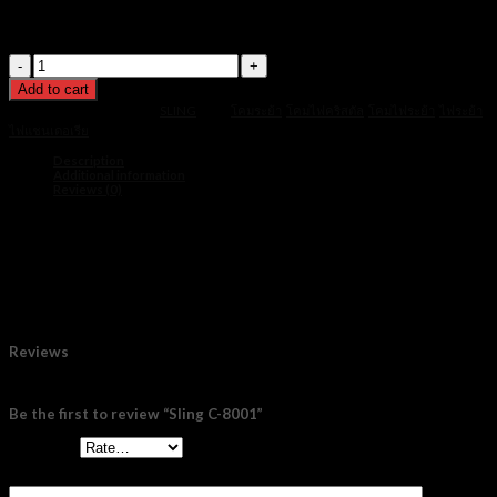
฿45,000.
฿20,900.
วัสดุ : สเตนเลส + คริสตัล
หลอดไฟ : GU10 จำนวน 6 ตัว
Sling
C-
Add to cart
8001
quantity
SKU:
slc c-8001
Category:
SLING
Tags:
โคมระย้า
,
โคมไฟคริสตัล
,
โคมไฟระย้า
,
ไฟระย้า
,
ไฟแชนเดอเรีย
Description
Additional information
Reviews (0)
ขนาด : L100 cm W20 cm H100 cm
วัสดุ : สเตนเลส + คริสตัล
หลอดไฟ : GU10 จำนวน 6 ตัว
ขนาด
60 cm, 80 cm
Reviews
There are no reviews yet.
Be the first to review “Sling C-8001”
Your rating
*
Your review
*