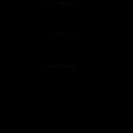
Pendant N-FCC466
฿
9,900
Pendant N-FCC465
฿
8,500
Pendant N-FCC464
฿
7,900
Line@