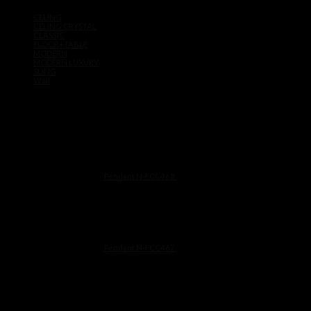
Product categories
฿12,900
CELING
through
CELING CRYSTAL
฿19,900
CLASSIC
FLOOR+TABLE
MODERN
MODERN LUXURY
SLING
Wall
Products
Pendant N-FCC468
฿
11,500
Pendant N-FCC467
฿
11,500