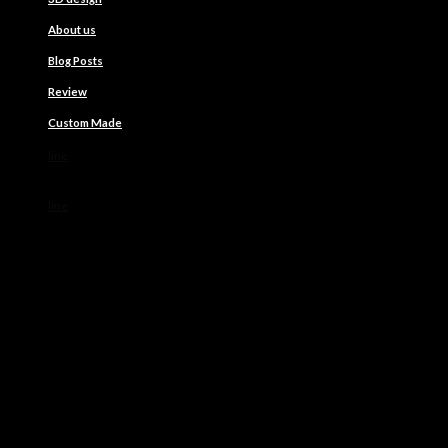
About us
Blog Posts
Review
Custom Made
line
line