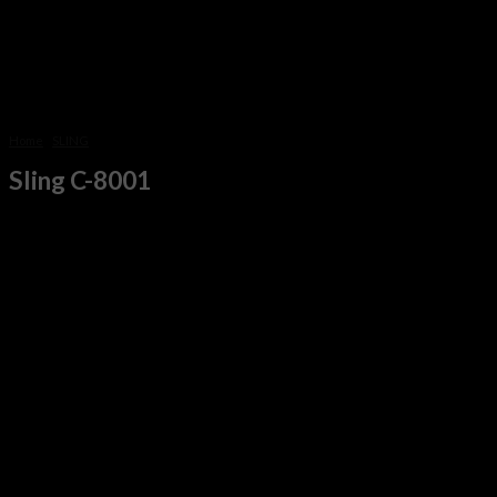
Home
/
SLING
Sling C-8001
Original
Current
฿
45,000
฿
20,900
price
price
was:
is:
ขนาด : L100 cm W20 cm H100 cm