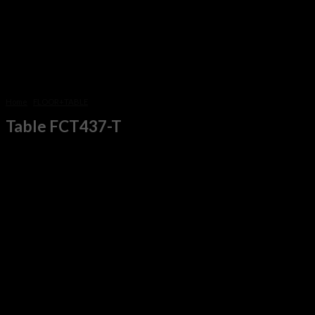
Home
/
FLOOR+TABLE
Table FCT437-T
฿
4,200