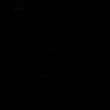
CLASSIC
FLOOR+TABLE
MODERN
MODERN LUXURY
SLING
Wall
Products
Pendant N-FCC468
฿
11,500
Pendant N-FCC467
฿
11,500
Pendant N-FCC466
฿
9,900