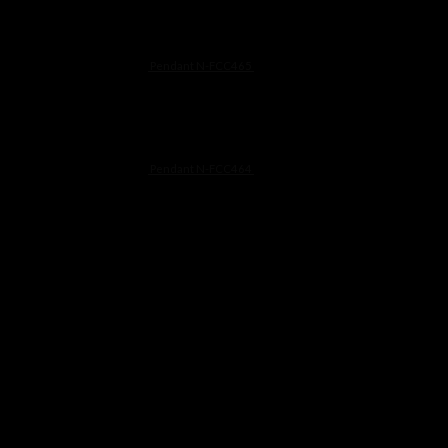
Pendant N-FCC465
฿
8,500
Pendant N-FCC464
฿
7,900
Line@