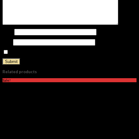
Name
*
Email
*
Save my name, email, and website in this browser for the next time I comment.
Related products
Sale!