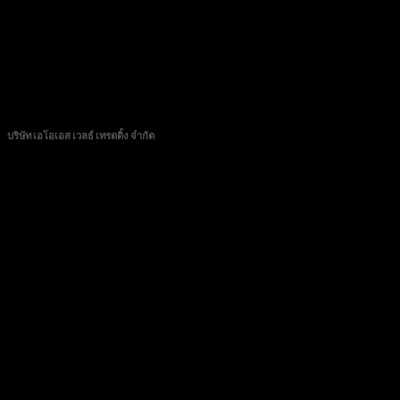
CONTACT
บริษัท เอโอเอส เวลธ์ เทรดดิ้ง จำกัด
89/72 หมู่บ้านวิสต้าปาร์ค แจ้งวัฒนะ หมู่ที่ 3 ตำบลบางตลาด อำเภอปากเกร็ด จังหวัดนนทบุรี
11120
โทร 0982276889