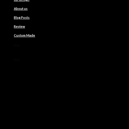
About us
Blog Posts
Review
Custom Made
line
line