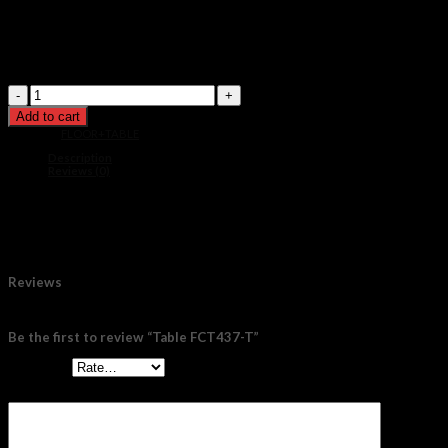
ขนาด : D30 H45 cm
วัสดุ : สแตนเลส+แก้ว
หลอดไฟ : GU5.3
สี : ดำ+อำพัน
Table
FCT437-
Add to cart
T
quantity
Category:
FLOOR+TABLE
Description
Reviews (0)
ขนาด : D30 H45 cm
วัสดุ : สแตนเลส+แก้ว
หลอดไฟ : GU5.3
สี : ดำ+อำพัน
Reviews
There are no reviews yet.
Be the first to review “Table FCT437-T”
Your rating
*
Your review
*