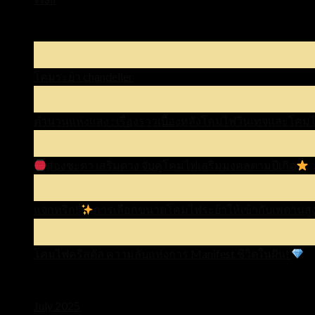
Latest Posts
03
Jul
โคมระย้า chandelier
28
May
ตำนานแห่งแสง : เรื่องราวเบื้องหลังโคมไฟวินเทจและโค
29
Jan
ส่องชะตา เสริมดวง จับคู่โคมไฟเสริมมงคลตามปีเกิด
06
Nov
แจกทริก!
การเลือกขนาดโคมไฟระย้าให้เข้ากับเพดานสูง
26
Sep
โคมไฟคริสตัล ความลับแห่งการ Manifest ชีวิตในฝัน!
Archives
July 2025
(1)