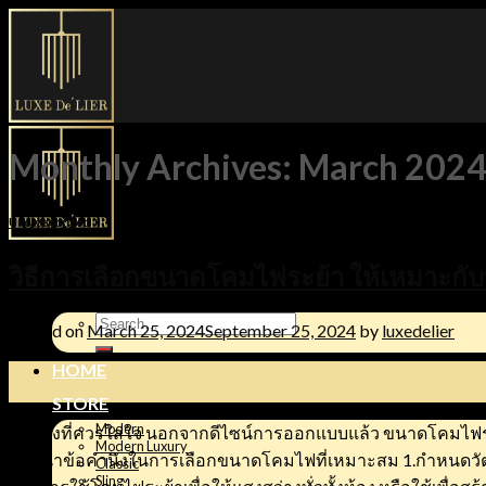
Skip
to
content
Monthly Archives:
March 202
Uncategorized
วิธีการเลือกขนาดโคมไฟระย้า ให้เหมาะกับ
Search
Posted on
March 25, 2024
September 25, 2024
by
luxedelier
for:
HOME
25
Mar
STORE
Modern
หนึ่งสิ่งที่ควรใส่ใจ นอกจากดีไซน์การออกแบบแล้ว ขนาดโคมไฟร
Modern Luxury
แนะนำข้อคำนึงในการเลือกขนาดโคมไฟที่เหมาะสม 1.กำหนดวัตถุ
Classic
Sling