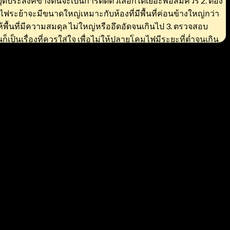
 จุดประสงค์ข้างต้นจะเป็นการตัดตัวเลือกได้เยอะพอสมควร 2. ต้อง
ะย้าจะมีขนาดใหญ่เหมาะกับห้องที่มีพื้นที่ค่อนข้างใหญ่กว่า
ให้พื้นที่มีความสมดุล ไม่ใหญ่หรืออึดอัดจนเกินไป 3. ตรวจสอบ
รื่องที่ควรใส่ใจ เพื่อไม่ให้ปลายโคมไฟมีระยะที่ต่ำจนเกิน
่งด้านบน เพื่อให้ห้องสว่าง โปร่งมากขึ้น 4. เลือกสไตล์การ
ในลักษณะที่ส่งเสริมภาพรวมของเฟอร์นิเจอร์แต่ละชิ้น ให้ดู
้อย ความต้องการควบคุมโคมไฟด้วยรีโมท หรือสวิตซ์ไฟเปิด-ปิด
านที่มีสไตล์คล้ายกับคุณ หาแนวโน้วลักษณะความพอดีที่