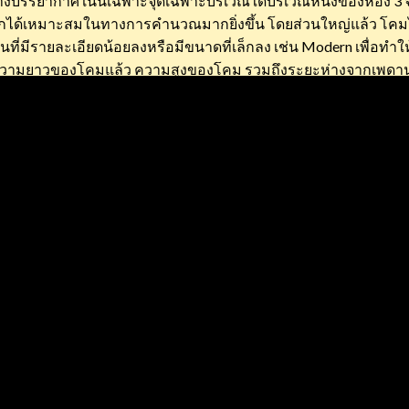
่อสร้างบรรยากาศ เน้นเฉพาะจุดเฉพาะบริเวณใดบริเวณหนึ่งของห้อง 3
กได้เหมาะสมในทางการคำนวณมากยิ่งขึ้น โดยส่วนใหญ่แล้ว โคมไฟร
ื่นที่มีรายละเอียดน้อยลงหรือมีขนาดที่เล็กลง เช่น Modern เพื่อทำ
มยาวของโคมแล้ว ความสูงของโคม รวมถึงระยะห่างจากเพดานก็เป็นเ
หากติดระยะลงมาจากเพดานมากก็ควรเลือกโคมไฟที่มีลักษณะเปิดโล
องค์ประกอบรวมของห้องดูเป็นไปในทิศทางเดียวกัน ให้บรรยากาศไป
นึงถึงประสบการณ์การใช้งาน เช่นการปรับระดับความสว่าง มาก-น
น 6. หาแรงบันดาลใจสำรวจความนิยมหรือแนวทางการตกแต่งกับบ้
ออกได้ง่ายขึ้นชัดเจนยิ่งขึ้น จากสไตล์ที่คุณชื่นชอบ […]