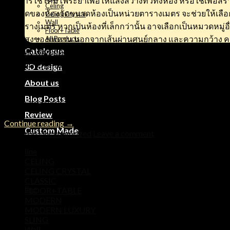
ต้องการใช้โคมไฟระย้าเพื่อให้แสงสว่างทั่วทั้งห้อง หรือใช้เพื
Celing
รู้ขนาดของห้องวัดขนาดห้องเป็นหน่วยตารางเมตร จะช่วยให้เลือ
Celing Crystal
Wall
10 ตารางเมตร หากเป็นห้องที่เล็กกว่านั้น อาจเลือกเป็นหมวดหมู่อ
Floor+Table
ความสูงของเพดาน นอกจากเส้นผ่านศูนย์กลาง และความกว้าง ควา
All Products
Catalogue
ไปอีกทั้งโดยปกติแล้วแสงไฟจากโคมจะสะท้อนลงมาจากเพดานด้วย 
ตกแต่งควรคำนึงถึงสไตล์และของตกแต่งของบ้าน ในข้อนี้จะทำให้
3D design
กลมกลืนกัน ดูสบายตา 5. คำนึงถึงประสบการณ์การใช้งานควรคำ
About us
เพื่อความสะดวก และความพึงพอใจในการใช้งานของทุกๆคนในบ้า
Blog Posts
สามารถนำมาประยุกต์ปรับมุมมองการตกแต่ง เพื่อให้คุณมองภาพรวม
Review
Continue reading
→
Custom Made
Posted in
Uncategorized
Leave a comment
Product categories
line
CELING
CELING CRYSTAL
CLASSIC
line
FLOOR+TABLE
MODERN
MODERN LUXURY
SLING
Wall