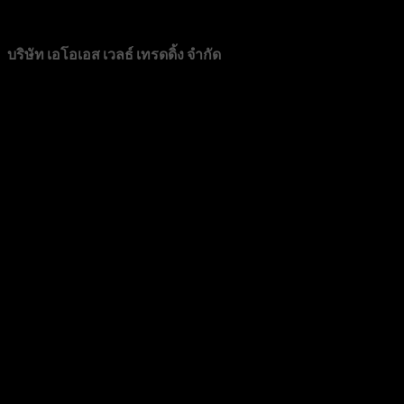
CONTACT
บริษัท เอโอเอส เวลธ์ เทรดดิ้ง จำกัด
89/72 หมู่บ้านวิสต้าปาร์ค แจ้งวัฒนะ หมู่ที่ 3 ตำบลบางตลาด อำ
โทร 0982276889