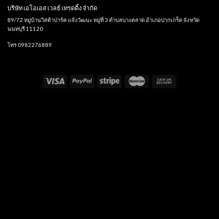
บริษัท เอโอเอส เวลธ์ เทรดดิ้ง จำกัด
89/72 หมู่บ้านวิสต้าปาร์ค แจ้งวัฒนะ หมู่ที่ 3 ตำบลบางตลาด อำเภอปากเกร็ด จังหวัด
นนทบุรี 11120
โทร 0982276889