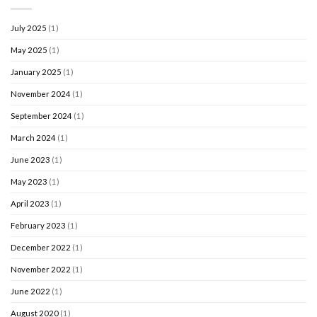
July 2025
(1)
May 2025
(1)
January 2025
(1)
November 2024
(1)
September 2024
(1)
March 2024
(1)
June 2023
(1)
May 2023
(1)
April 2023
(1)
February 2023
(1)
December 2022
(1)
November 2022
(1)
June 2022
(1)
August 2020
(1)