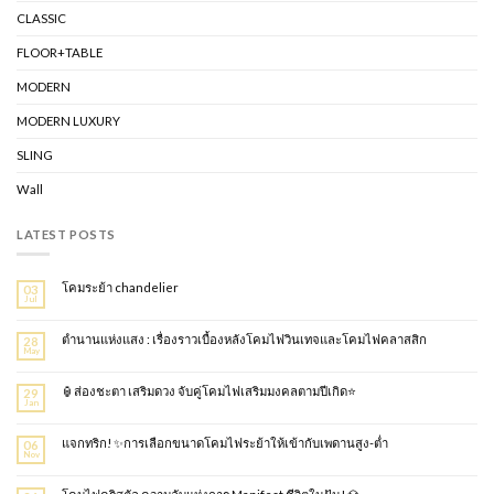
CLASSIC
FLOOR+TABLE
MODERN
MODERN LUXURY
SLING
Wall
LATEST POSTS
โคมระย้า chandelier
03
Jul
ตำนานแห่งแสง : เรื่องราวเบื้องหลังโคมไฟวินเทจและโคมไฟคลาสสิก
28
May
🏮ส่องชะตา เสริมดวง จับคู่โคมไฟเสริมมงคลตามปีเกิด⭐
29
Jan
แจกทริก! ✨การเลือกขนาดโคมไฟระย้าให้เข้ากับเพดานสูง-ต่ำ
06
Nov