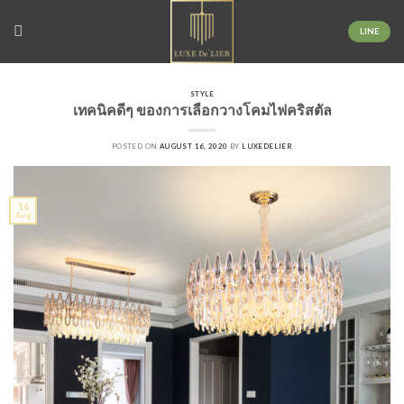
Skip
to
LINE
content
STYLE
เทคนิคดีๆ ของการเลือกวางโคมไฟคริสตัล
POSTED ON
AUGUST 16, 2020
BY
LUXEDELIER
16
Aug