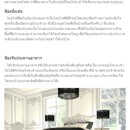
หลากหลายสไตล์กว่าที่คิด เพราะในปัจจุบันมีโคมไฟระย้าให้เลือกมากมายหลายรูปแบบ
ห้องนั่งเล่น
โคมไฟที่ติดในห้องนั่งเล่นควรเป็นโคมไฟที่มีดีไซน์โดดเด่นเพื่อสร้างความประทับใจ
ทุกครั้งเมื่อเปิดประตูบ้านเข้ามา ทั้งนี้บ้านยุคใหม่ที่เป็นบ้านชั้นครึ่งหรือ 2 ชั้น นิยม
ออกแบบห้องนั่งเล่นเป็นโถงสูงแบบ Double Volume หรือมีโถงบันไดอยู่ตรงกลาง ด้วย
พื้นที่ที่กว้างและสูง สามารถเลือกใช้โคมไฟขนาดใหญ่ เพื่อให้แสงส่องสว่าง เปล่งประกาย
ระยิบระยับ และเพิ่มความโออ่าหรูหราให้แก่บ้าน
ห้องรับประทานอาหาร
โต๊ะรับประทานอาหาร หรือโต๊ะทานข้าวทรงสี่เหลี่ยมผืนผ้าหรือเป็นวงกลมรูปไข่ จะเข้า
กันได้ดีกับโคมไฟระย้าแบบเป็นเส้นตรง หรือเป็นแบบโคมเดี่ยวที่นำมามัดรวบเข้าด้วยกัน
แตกต่างจากโต๊ะที่เป็นสี่เหลี่ยมจัตุรัสหรือวงกลมเท่ากันทุกด้าน จะเหมาะกับการเลือกใช้
โคมระย้าแบบกลม ติดตั้งที่ตรงกลางโต๊ะ