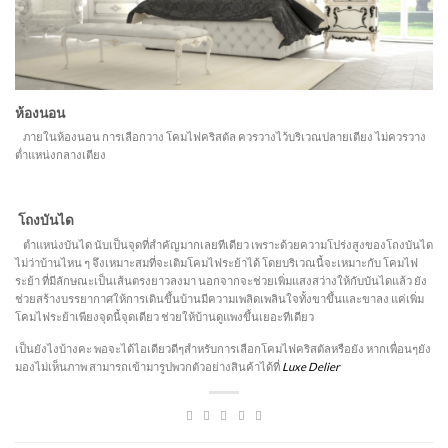
ห้องนอน
ภายในห้องนอน การเลือกวาง โคมไฟคริสตัล ควรวางไว้บริเวณปลายเตียง ไม่ควรวาง
ต่ำแหน่งกลางเตียง
โถงบันได
ตำแหน่งบันได นับเป็นจุดที่สำคัญมากเลยทีเดียว เพราะด้วยความโปร่งสูงของโถงบันได
ไม่ว่าบ้านไหน ๆ จึงเหมาะสมที่จะเติมโคมไฟระย้าได้ โดยบริเวณนี้จะเหมาะกับ โคมไฟ
ระย้า ที่มีลักษณะเป็นเส้นตรงยาวลงมา นอกจากจะช่วยเพิ่มแสงสว่างให้กับบันไดแล้ว ยัง
ช่วยสร้างบรรยากาศให้การเดินขึ้นบ้านมีความเพลิดเพลินใจทั้งขาขึ้นและขาลง แค่เพิ่ม
โคมไฟระย้าเพียงจุดนี้จุดเดียว ช่วยให้บ้านดูแพงขึ้นเยอะทีเดียว
เป็นยังไงบ้างคะ พอจะได้ไอเดียวดีๆสำหรับการเลือกโคมไฟคริสตัลหรือยัง หากเพื่อนๆยัง
มองไม่เห็นภาพ สามารถเข้ามารูปพวกตัวอย่างสินค้าได้ที่
Luxe Delier