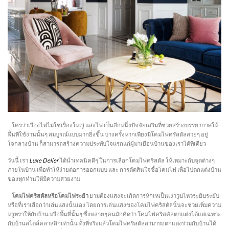
ใครว่าเรื่องไฟไม่ใช่เรื่องใหญ่ แสงไฟ เป็นอีกหนึ่งปัจจัยเสริมที่ช่วยสร้างบรรยากาศให้
พื้นที่ใช้งานนั้นๆ สมบูรณ์แบบมากยิ่งขึ้น บางครั้งหากเพียงมีโคมไฟครัสตัลสวยๆ อยู่
ใจกลางบ้าน ก็สามารถสร้างความประทับใจแรกแก่ผู้มาเยือนบ้านของเราได้ทีเดียว
วันนี้ เรา
Luxe Delier
ได้นำเทคนิคดีๆ ในการเลือกโคมไฟคริสตัล ให้เหมาะกับจุดต่างๆ
ภายในบ้าน เพื่อทำให้ง่ายต่อการออกแบบ และ การตัดสินใจซื้อโคมไฟ เพื่อไปตกแต่งบ้าน
ของทุกท่านให้มีความสวยงาม
โคมไฟคริสตัลหรือโคมไฟระย้า
ยามต้องแสงจะเกิดการหักเหเป็นเงาวูบไหวระยิบระยับ
หรือที่เราเลือกว่าเล่นแสงนั้นเอง โดยการเล่นแสงของโคมไฟคริสตัลนั้นจะช่วยเพิ่มความ
หรูหราให้กับบ้าน หรือพื้นที่นั้นๆ ซึ่งหลายๆคนมักคิดว่า โคมไฟคริสคัลตกแต่งได้แต่เฉพาะ
กับบ้านสไตล์คลาสสิกเท่านั้น ทั้งที่จริงแล้วโคมไฟคริสตัลสามารถตกแต่งร่วมกับบ้านได้